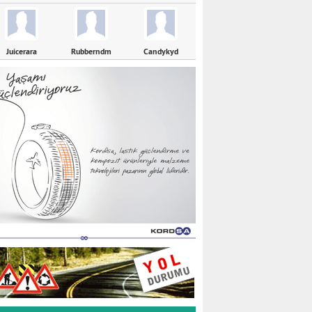
Juicerara
Rubberndm
Candykyd