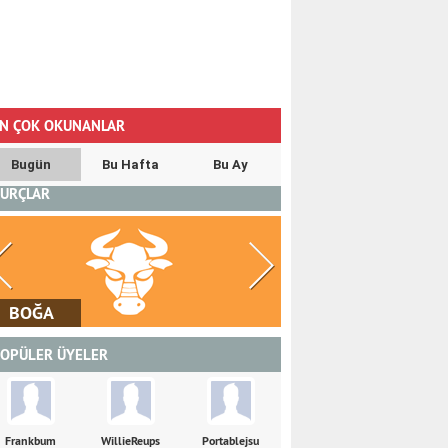
N ÇOK OKUNANLAR
Bugün
Bu Hafta
Bu Ay
URÇLAR
İKİZLER
YENGEÇ
OPÜLER ÜYELER
Frankbum
WillieReups
Portablejsu