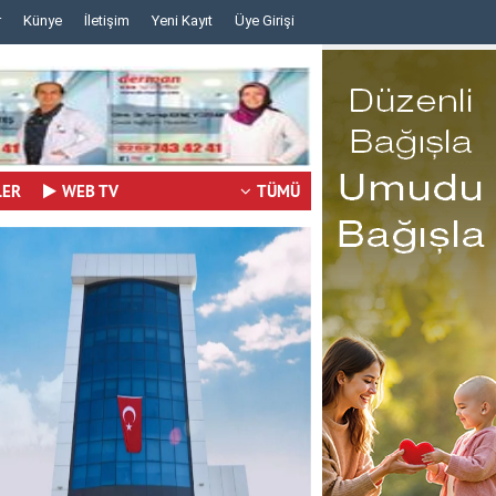
r
Künye
İletişim
Yeni Kayıt
Üye Girişi
..
..
LER
WEB TV
TÜMÜ