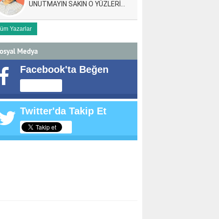
UNUTMAYIN SAKIN O YÜZLERİ…
üm Yazarlar
osyal Medya
Facebook'ta Beğen
Twitter'da Takip Et