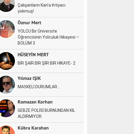
Çalışanların Kan'a ihtiyacı
yokmuş!
Öznur Mert
YOLCU Bir Üniversite
Öğrencisinin Yolculuk Hikayesi –
BÖLÜM 3
HÜSEYİN MERT
BİR ŞAİR BİR ŞİİR BİR HİKAYE- 2
Yılmaz IŞIK
MASKELİ DURUMLAR…
Ramazan Korhan
GEBZE POLİSİ BURNUNDAN KIL
ALDIRMIYOR
Kübra Karahan