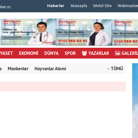
Haberler
Anasayfa
Mobil Site
Webmaste
 m..
..
İYASET
EKONOMİ
DÜNYA
SPOR
YAZARLAR
GALERİ
a
Mankenler
Hayvanlar Alemi
TÜMÜ