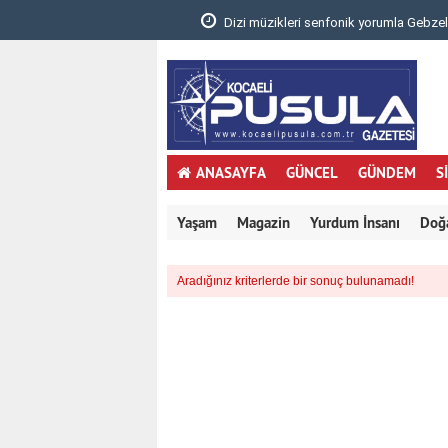
.
Dizi müzikleri senfonik yorumla Gebzelileri
ANASAYFA
GÜNCEL
GÜNDEM
S
Yaşam
Magazin
Yurdum İnsanı
Doğ
Aradığınız kriterlerde bir sonuç bulunamadı!