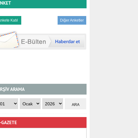
NKET
Diğer Anketler
RŞİV ARAMA
-GAZETE