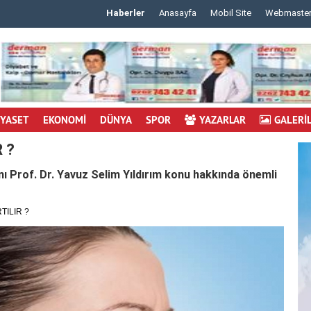
Haberler
Anasayfa
Mobil Site
Webmaste
 m..
..
İYASET
EKONOMİ
DÜNYA
SPOR
YAZARLAR
GALERİ
 ?
ı Prof. Dr. Yavuz Selim Yıldırım konu hakkında önemli
TILIR ?