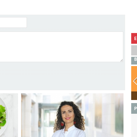
E
B
BOĞA
P