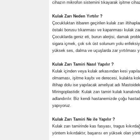
cihazın mikrofon sistemini tıkayarak işitme ciha
Kulak Zarı Neden Yırtılır ?
Çocukluktan itibaren geçirilen kulak zarı iltihap
östaki borusu tıkanması ve kapanması kulak zarı
Çocuklarda geniz eti, burun alerjisi, damak proble
sigara içmek, çok sık üst solunum yolu enfeksiy
yüksek ses, dalma ve uçuşlarda zar yırtılması y
Kulak Zarı Tamiri Nasıl Yapılır ?
Kulak içinden veya kulak arkasından kesi yapılara
olmaması, işitme kaybı ve derecesi, kulakta kol
iltihap dolu ise yapılacak ameliyat adı Mastoide
Miringoplastidir. Kulak zarı tamiri kulak kanalı
adlandırılır. Biz kendi hastanemizde çoğu hast
yapıyoruz.
Kulak Zarı Tamiri Ne ile Yapılır ?
Kulak zarı tamirinde kas fasyası, tragus kıkırdağı
yöntem kıkırdaktır, başarısı en yüksek olan yönt