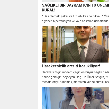
SAĞLIKLI BİR BAYRAM İÇİN 10 ÖNEM
KURAL!
* Besinlerdeki şeker ve tuz tehlikesine dikkat! * Öze
diyabet, hipertansiyon ve kalp hastaları risk altınd
sofralarındaki hatalar sağlığınızı tehdit ediyor!
Hareketsizlik artriti körüklüyor!
Hareketsizliğin modern çağın en büyük sağlık riskle
haline geldiğini söyleyen Doç. Dr. Ömer Şevgin, “K
mesafeleri yürümemek, merdiven yerine sürekli as
kullanmak, TV karşısında saatlerce oturmak bizi
hareketsizleştirip hastalığa, obez olmaya, tembel
doğru sürüklüyor. Elbette masa başı çalışmada har
yaşamı tetikleyen en büyük etmenlerden biri.” dedi. 
kadınlarda erkeklere oranla daha sık görüldüğünü 