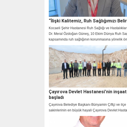
Doç. Dr. Ömer Şevgin, “Özellikle kadınlarda menop
östrojen hormonunun azalması etkili olmaktadır.” d
“İlişki Kalitemiz, Ruh Sağlığımızı Belir
Kocaeli Şehir Hastanesi Ruh Sağlığı ve Hastalıkla
Dr. Meral Özdoğan Güneş, 10 Ekim Dünya Ruh Sağ
kapsamında ruh sağlığının korunmasına yönelik ö
açıklamalarda bulundu.
Çayırova Devlet Hastanesi’nin inşaat
başladı
Çayırova Belediye Başkanı Bünyamin Çiftçi ve ilçe
sakinlerinin en büyük hayali Çayırova Devlet Hast
inşaat resmen başladı. Hastane şantiye alanında il
serimi yapılırken, konu hakkında açıklamalarda bu