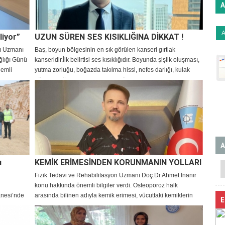
A
oz sonrası
edi.
liyor”
UZUN SÜREN SES KISIKLIĞINA DİKKAT !
rı Uzmanı
Baş, boyun bölgesinin en sık görülen kanseri gırtlak
lığı Günü
kanseridir.İlk belirtisi ses kısıklığıdır. Boyunda şişlik oluşması,
nemli
yutma zorluğu, boğazda takılma hissi, nefes darlığı, kulak
ağrısı ve ağızdan kan gelmesi diğer belirtiler arasındadır.
A
ı
KEMİK ERİMESİNDEN KORUNMANIN YOLLARI
Fizik Tedavi ve Rehabilitasyon Uzmanı Doç.Dr.Ahmet İnanır
konu hakkında önemli bilgiler verdi. Osteoporoz halk
anesi’nde
arasında bilinen adıyla kemik erimesi, vücuttaki kemiklerin
E
k gro beton
sertliklerinin azalması sonucunda zayıf ve kırılabilir hale
lunan
gelmeleri ile ortaya çıkmakta olup en sık karşılaşılan kemik