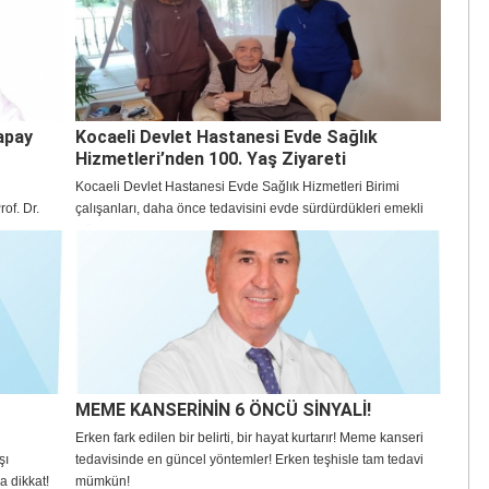
.
hastalığıdır.
apay
Kocaeli Devlet Hastanesi Evde Sağlık
Hizmetleri’nden 100. Yaş Ziyareti
Kocaeli Devlet Hastanesi Evde Sağlık Hizmetleri Birimi
of. Dr.
çalışanları, daha önce tedavisini evde sürdürdükleri emekli
er
Göz Hastalıkları Uzmanı Dr. Ali Şener’i 100. yaşında yalnız
bırakmadı.
MEME KANSERİNİN 6 ÖNCÜ SİNYALİ!
Erken fark edilen bir belirti, bir hayat kurtarır! Meme kanseri
şı
tedavisinde en güncel yöntemler! Erken teşhisle tam tedavi
ra dikkat!
mümkün!