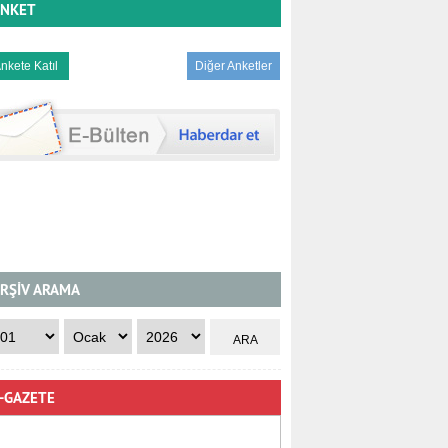
NKET
Diğer Anketler
RŞİV ARAMA
-GAZETE