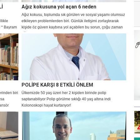
Lİ
Ağız kokusuna yol açan 6 neden
Ağız kokusu, toplumda sık görülen ve sosyal yaşamı olumsuz
llikle
etkileyen problemlerden biri. Günlük iletişimi zorlaştırarak
a! * Bayram
kişide öz güven kaybına yol açabilen bu sorun, çoğu zaman
ağız hijyeni eksikliklerinden kaynaklansa da bazı durumlarda,
altta yatan farklı sağlık sorunlarının da habercisi olabiliyor.
Toplum Ağız ve Diş Sağlığı Haftası kapsamında
değerlendirmede bulunan Anadolu Sağlık Merkezi
Hastanesi’nden Diş Hekimi Arzu Tekkeli, “Ağız kokusu
yalnızca diş çürükleri veya diş taşı gibi ağız içi problemlerden
değil; reflü, sinüzit, diyabet ya da bademcik taşı gibi sistemik
rahatsızlıklardan da meydana gelebiliyor. Bu yüzden, kişide
geçmeyen bir ağız kokusu varsa bir uzmana görünmesi
POLİPE KARŞI 8 ETKİLİ ÖNLEM
önemli” dedi.
rinden biri
Ülkemizde 50 yaş üzeri her 2 kişiden birinde polip
ısa
saptanabiliyor Polip görülme sıklığı 40 yaş altına indi
ansör
Kolonoskopi hayat kurtarıyor!
leşmeye
eketsiz
Artritin
belirten