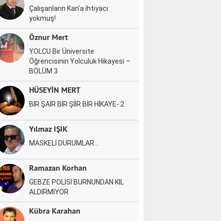
Çalışanların Kan'a ihtiyacı
yokmuş!
Öznur Mert
YOLCU Bir Üniversite
Öğrencisinin Yolculuk Hikayesi –
BÖLÜM 3
HÜSEYİN MERT
BİR ŞAİR BİR ŞİİR BİR HİKAYE- 2
Yılmaz IŞIK
MASKELİ DURUMLAR…
Ramazan Korhan
GEBZE POLİSİ BURNUNDAN KIL
ALDIRMIYOR
Kübra Karahan