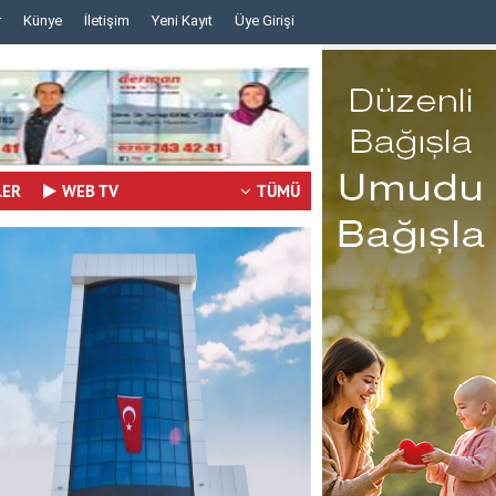
r
Künye
İletişim
Yeni Kayıt
Üye Girişi
..
..
LER
WEB TV
TÜMÜ