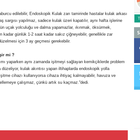
burcu edilebilir, Endoskopik Kulak zarı tamirinde hastalar kulak arkası
T
ş sargısı yapılmaz, sadece kulak üzeri kapatılır, aynı hafta işlerine
0 gün uçak yolculuğu ve dalma yapamazlar, ıkınmak, öksürmek,
S
 kadar günlük 1-2 saat kadar sakız çiğneyebilir, genellikle zar
 düzelmesi için 3 ay geçmesi gerekebilir.
şir mi ?
narımı yaparken aynı zamanda işitmeyi sağlayan kemikçiklerde problem
 düzeliyor, kulak akıntısı yapan iltihaplarda endoskopik yolla
 işitme cihazı kullanıyorsa cihaza ihtiyaç kalmayabilir, havuza ve
ellemeye çalışmaz, çünkü artık su kaçmaz.''dedi.