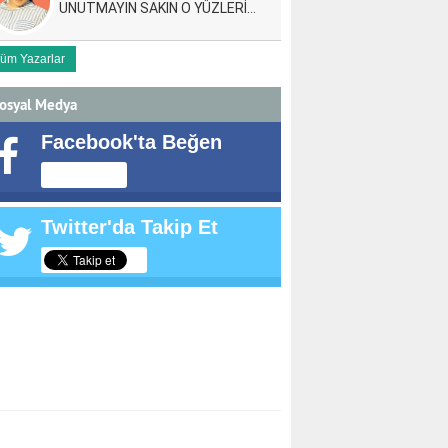
UNUTMAYIN SAKIN O YÜZLERİ…
üm Yazarlar
osyal Medya
Facebook'ta Beğen
Twitter'da Takip Et