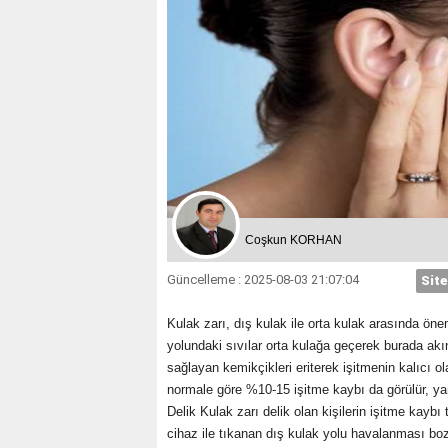
Coşkun KORHAN
Güncelleme : 2025-08-03 21:07:04
Site
Kulak zarı, dış kulak ile orta kulak arasında öne
yolundaki sıvılar orta kulağa geçerek burada akıntı
sağlayan kemikçikleri eriterek işitmenin kalıcı o
normale göre %10-15 işitme kaybı da görülür, yan
Delik Kulak zarı delik olan kişilerin işitme kayb
cihaz ile tıkanan dış kulak yolu havalanması boz