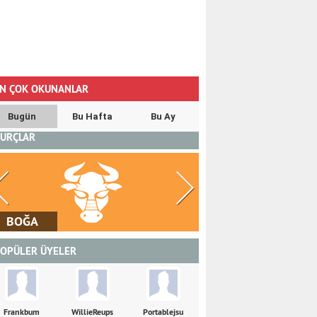
N ÇOK OKUNANLAR
Bugün
Bu Hafta
Bu Ay
URÇLAR
İKİZLER
YENGEÇ
OPÜLER ÜYELER
Frankbum
WillieReups
Portablejsu