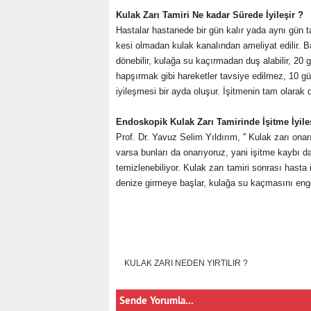
Kulak Zarı Tamiri Ne kadar Sürede İyileşir ?
Hastalar hastanede bir gün kalır yada aynı gün ta
kesi olmadan kulak kanalından ameliyat edilir. Ba
dönebilir, kulağa su kaçırmadan duş alabilir, 2
hapşırmak gibi hareketler tavsiye edilmez, 10 gün
iyileşmesi bir ayda oluşur. İşitmenin tam olarak
Endoskopik Kulak Zarı Tamirinde İşitme İyile
Prof. Dr. Yavuz Selim Yıldırım, '' Kulak zarı o
varsa bunları da onarıyoruz, yani işitme kaybı da
temizlenebiliyor. Kulak zarı tamiri sonrası hasta
denize girmeye başlar, kulağa su kaçmasını eng
KULAK ZARI NEDEN YIRTILIR ?
Sende Yorumla...