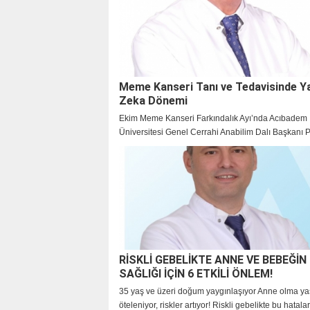
Başkan Çiftçi, “Hayalimiz gerçeğe dönüşüyor” dedi
Meme Kanseri Tanı ve Tedavisinde Y
Zeka Dönemi
Ekim Meme Kanseri Farkındalık Ayı’nda Acıbadem
Üniversitesi Genel Cerrahi Anabilim Dalı Başkanı Pr
Cihan Uras’tan meme kanseriyle ilgili son gelişmel
RİSKLİ GEBELİKTE ANNE VE BEBEĞİN
SAĞLIĞI İÇİN 6 ETKİLİ ÖNLEM!
35 yaş ve üzeri doğum yaygınlaşıyor Anne olma ya
öteleniyor, riskler artıyor! Riskli gebelikte bu hatala