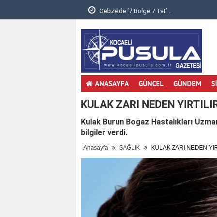
.
Dizi müzikleri senfonik yorumla Gebzelileri
ANASAYFA
GÜNCEL
GÜNDEM
S
KULAK ZARI NEDEN YIRTILIR
Kulak Burun Boğaz Hastalıkları Uzman
bilgiler verdi.
Anasayfa
SAĞLIK
KULAK ZARI NEDEN YIR