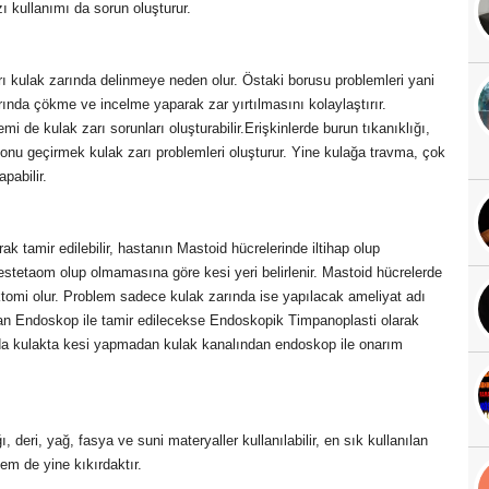
zı kullanımı da sorun oluşturur.
ları kulak zarında delinmeye neden olur. Östaki borusu problemleri yani
nda çökme ve incelme yaparak zar yırtılmasını kolaylaştırır.
mi de kulak zarı sorunları oluşturabilir.Erişkinlerde burun tıkanıklığı,
onu geçirmek kulak zarı problemleri oluşturur. Yine kulağa travma, çok
apabilir.
k tamir edilebilir, hastanın Mastoid hücrelerinde iltihap olup
estetaom olup olmamasına göre kesi yeri belirlenir. Mastoid hücrelerde
ktomi olur. Problem sadece kulak zarında ise yapılacak ameliyat adı
ndan Endoskop ile tamir edilecekse Endoskopik Timpanoplasti olarak
ada kulakta kesi yapmadan kulak kanalından endoskop ile onarım
, deri, yağ, fasya ve suni materyaller kullanılabilir, en sık kullanılan
em de yine kıkırdaktır.