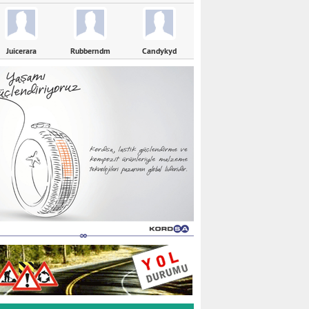
Juicerara
Rubberndm
Candykyd