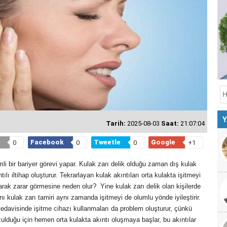
Y
Tarih:
2025-08-03
Saat:
21:07:04
Facebook
Tweetle
Google
0
0
0
+1
mli bir bariyer görevi yapar. Kulak zarı delik olduğu zaman dış kulak
lı iltihap oluşturur. Tekrarlayan kulak akıntıları orta kulakta işitmeyi
larak zarar görmesine neden olur? Yine kulak zarı delik olan kişilerde
ı kulak zarı tamiri aynı zamanda işitmeyi de olumlu yönde iyileştirir.
ı tedavisinde işitme cihazı kullanmaları da problem oluşturur, çünkü
ulduğu için hemen orta kulakta akıntı oluşmaya başlar, bu akıntılar