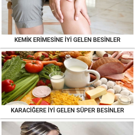
KEMİK ERİMESİNE İYİ GELEN BESİNLER
KARACİĞERE İYİ GELEN SÜPER BESİNLER