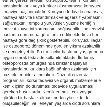
etmek gerekmektedir. Osteoporoz teşhisi konulan
hastalarda kırık veya kırıklar oluşmamışsa koruyucu
tedaviye başlanmalıdır. Koruyucu tedavide ana esas,
hastaya aktivite kazandırmak ve egzersiz yapmasını
sağlamaktır. Tempolu yürüyüşler, yüzme kemiğin
mevcut kuvvetini korumasını sağlayabilir. İlaç tedavisi
hastanın durumuna göre tercih edilmektedir ve her
hastaya göre değişiklik göstertebilir. Koruyucu ilaçlar
ise osteoporoz döneminde görülen yıkımı azaltabilir
ve dengeleyebilir. Bu tür ilaçlar hastanın yaş grubuna
uygun olarak tedavide kullanılmaktadır. İlerlemiş
osteoporozda omurgasında kırıklar başlayan
hastalarda bu kırıklara bağlı ağrıları azaltmak için
bazı ek tedbirler alınmalıdır. Düzenli egzersiz
programları, korse tedavisi ve organik malzemelerle
kemik içinin doldurulması tedavide uygulanması
gereken hususlardır. Kemik erimesi, çok yaygın
görülen bir hastalık olması nedeniyle sizde de
oluşabileceğini ve ilerleyen yaşlarda ciddi sorunlara