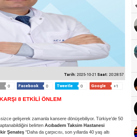
Tarih:
2025-10-21
Saat:
20:28:57
Facebook
Tweetle
Google
0
0
0
+1
KARŞI 8 ETKİLİ ÖNLEM
essizce gelişerek zamanla kansere dönüşebiliyor. Türkiye’de 50
aptanabildiğini belirten
Acıbadem Taksim Hastanesi
kir Şenateş
“Daha da çarpıcısı, son yıllarda 40 yaş altı