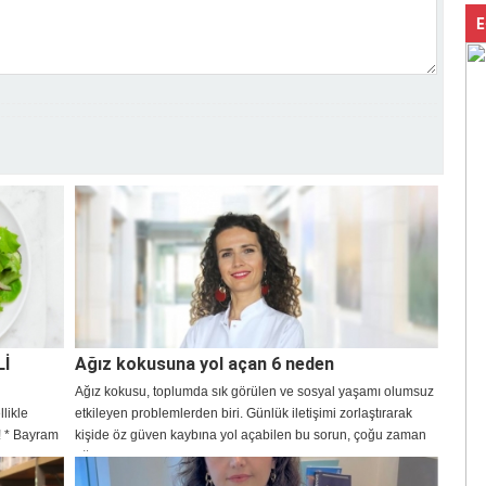
E
Lİ
Ağız kokusuna yol açan 6 neden
Ağız kokusu, toplumda sık görülen ve sosyal yaşamı olumsuz
llikle
etkileyen problemlerden biri. Günlük iletişimi zorlaştırarak
a! * Bayram
kişide öz güven kaybına yol açabilen bu sorun, çoğu zaman
ağız hijyeni eksikliklerinden kaynaklansa da bazı durumlarda,
altta yatan farklı sağlık sorunlarının da habercisi olabiliyor.