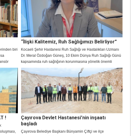
Toplum Ağız ve Diş Sağlığı Haftası kapsamında
değerlendirmede bulunan Anadolu Sağlık Merkezi
Hastanesi’nden Diş Hekimi Arzu Tekkeli, “Ağız kokusu
yalnızca diş çürükleri veya diş taşı gibi ağız içi problemlerden
değil; reflü, sinüzit, diyabet ya da bademcik taşı gibi sistemik
rahatsızlıklardan da meydana gelebiliyor. Bu yüzden, kişide
geçmeyen bir ağız kokusu varsa bir uzmana görünmesi
“İlişki Kalitemiz, Ruh Sağlığımızı Belirliyor”
önemli” dedi.
rinden biri
Kocaeli Şehir Hastanesi Ruh Sağlığı ve Hastalıkları Uzmanı
ısa
Dr. Meral Özdoğan Güneş, 10 Ekim Dünya Ruh Sağlığı Günü
ansör
kapsamında ruh sağlığının korunmasına yönelik önemli
açıklamalarda bulundu.
leşmeye
eketsiz
Artritin
belirten
oz sonrası
edi.
T !
Çayırova Devlet Hastanesi’nin inşaatı
başladı
k
k oluşması,
Çayırova Belediye Başkanı Bünyamin Çiftçi ve ilçe