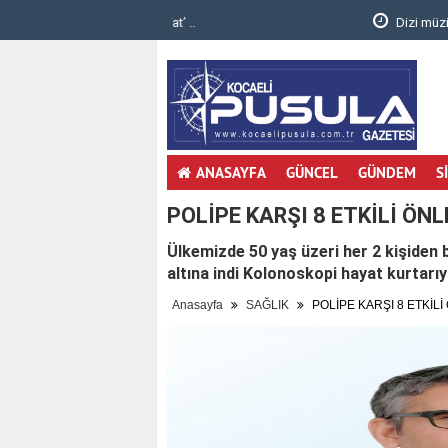
.
Dizi müzikleri senfonik yorumla Gebzelileri
ANASAYFA
GÜNCEL
GÜNDEM
S
POLİPE KARŞI 8 ETKİLİ ÖN
Ülkemizde 50 yaş üzeri her 2 kişiden b
altına indi Kolonoskopi hayat kurtarıy
Anasayfa
SAĞLIK
POLİPE KARŞI 8 ETKİL