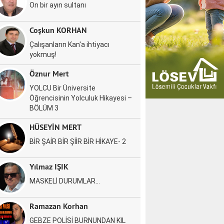
On bir ayın sultanı
Coşkun KORHAN
Çalışanların Kan'a ihtiyacı
yokmuş!
Öznur Mert
YOLCU Bir Üniversite
Öğrencisinin Yolculuk Hikayesi –
BÖLÜM 3
HÜSEYİN MERT
BİR ŞAİR BİR ŞİİR BİR HİKAYE- 2
Yılmaz IŞIK
MASKELİ DURUMLAR…
Ramazan Korhan
GEBZE POLİSİ BURNUNDAN KIL