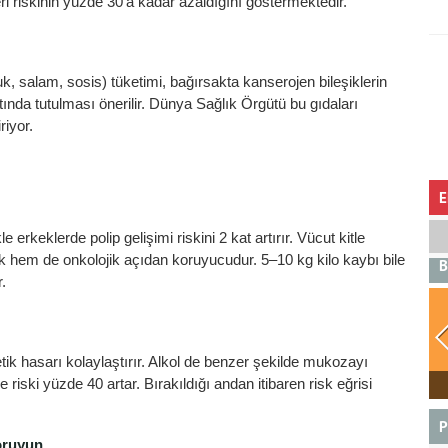
ri riskinin yüzde 30’a kadar azaldığını göstermektedir.
uk, salam, sosis) tüketimi, bağırsakta kanserojen bileşiklerin
tında tutulması önerilir. Dünya Sağlık Örgütü bu gıdaları
riyor.
E
 erkeklerde polip gelişimi riskini 2 kat artırır. Vücut kitle
k hem de onkolojik açıdan koruyucudur. 5–10 kg kilo kaybı bile
B
r.
ik hasarı kolaylaştırır. Alkol de benzer şekilde mukozayı
BOĞA
me riski yüzde 40 artar. Bırakıldığı andan itibaren risk eğrisi
P
koruyun