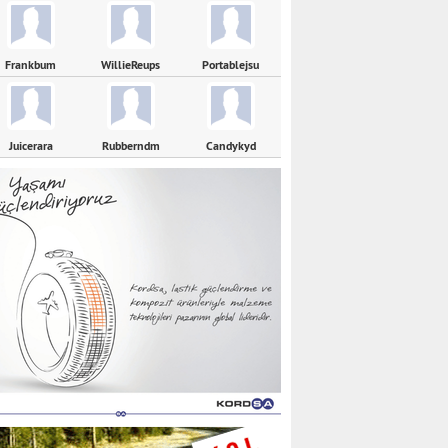
Frankbum
WillieReups
Portablejsu
Juicerara
Rubberndm
Candykyd