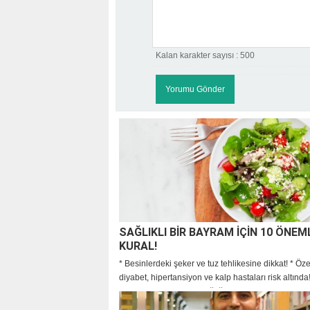
Kalan karakter sayısı :
500
SAĞLIKLI BİR BAYRAM İÇİN 10 ÖNEM
KURAL!
* Besinlerdeki şeker ve tuz tehlikesine dikkat! * Öze
diyabet, hipertansiyon ve kalp hastaları risk altınd
sofralarındaki hatalar sağlığınızı tehdit ediyor!