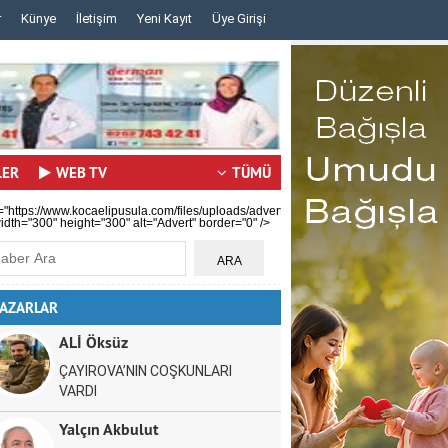
r
Künye
İletişim
Yeni Kayıt
Üye Girişi
..
..
LER
WEB TV
TÜMÜ
="https://www.kocaelipusula.com/files/uploads/advert/c59b0ea80a.jpg"
idth="300" height="300" alt="Advert" border="0" />
AZARLAR
ALİ Öksüz
ÇAYIROVA’NIN COŞKUNLARI
VARDI
Yalçın Akbulut