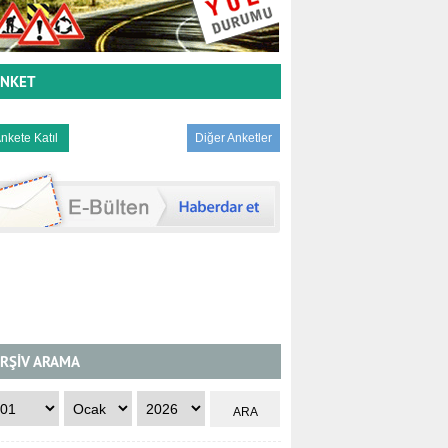
NKET
Diğer Anketler
RŞİV ARAMA