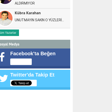
ALDIRMIYOR
Kübra Karahan
UNUTMAYIN SAKIN O YÜZLERİ…
üm Yazarlar
osyal Medya
Facebook'ta Beğen
Twitter'da Takip Et