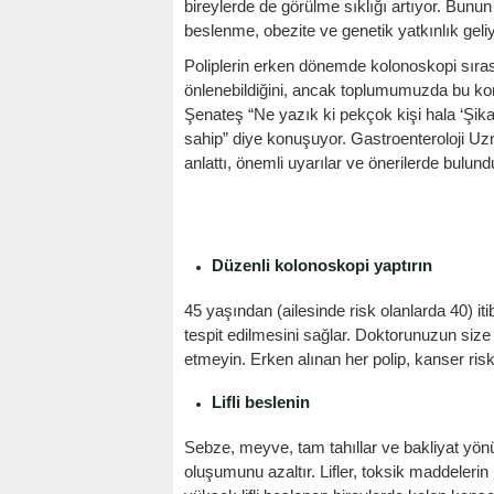
bireylerde de görülme sıklığı artıyor. Bunun
beslenme, obezite ve genetik yatkınlık geliy
Poliplerin erken dönemde kolonoskopi sıras
önlenebildiğini, ancak toplumumuzda bu ko
Şenateş “Ne yazık ki pekçok kişi hala ‘Şi
sahip” diye konuşuyor. Gastroenteroloji Uzm
anlattı, önemli uyarılar ve önerilerde bulund
Düzenli kolonoskopi yaptırın
45 yaşından (ailesinde risk olanlarda 40) i
tespit edilmesini sağlar. Doktorunuzun size 
etmeyin. Erken alınan her polip, kanser risk
Lifli beslenin
Sebze, meyve, tam tahıllar ve bakliyat yönü
oluşumunu azaltır. Lifler, toksik maddelerin