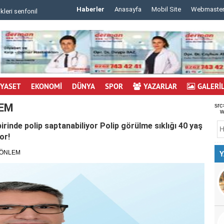
Haberler
Anasayfa
Mobil Site
Webmaste
 m..
..
İYASET
EKONOMİ
DÜNYA
SPOR
YAZARLAR
GALERİ
LEM
src
w
irinde polip saptanabiliyor Polip görülme sıklığı 40 yaş
or!
İ ÖNLEM
Y