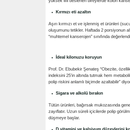
yüksek lifli beslenen bireylerde kolon kanse
Kırmızı eti azaltın
Aşırı kırmızı et ve işlenmiş et ürünleri (suc
oluşumunu tetikler. Haftada 2 porsiyonun al
“muhtemel kanserojen” sınıfında değerlendi
İdeal kilonuzu koruyun
Prof. Dr. Ebubekir Şenateş “Obezite, özellikle
indeksini 25’in altında tutmak hem metaboli
polip riskini anlamlı biçimde azaltabilir” diyo
Sigara ve alkolü bırakın
Tütün ürünleri, bağırsak mukozasında genet
KOÇ
zayıflatır. Uzun süreli içicilerde polip görül
düşmeye başlar.
D vitamini ve kalsiyum düzeylerini 