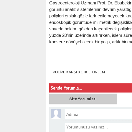
Gastroenteroloji Uzmanı Prof. Dr. Ebubekir
görüntü analiz sistemlerinin devrim yarattı
polipleri çıplak gözle fark edilemeyecek ka
endoskopik görüntüde milimetrik değişiklikle
sayede hekim, gözden kaçabilecek polipleri a
yüzde 20’nin üzerinde artırırken, işlem süre
kansere dönüşebilecek bir polip, artık birkaç 
POLİPE KARŞI 8 ETKİLİ ÖNLEM
Sende Yorumla...
Site Yorumları