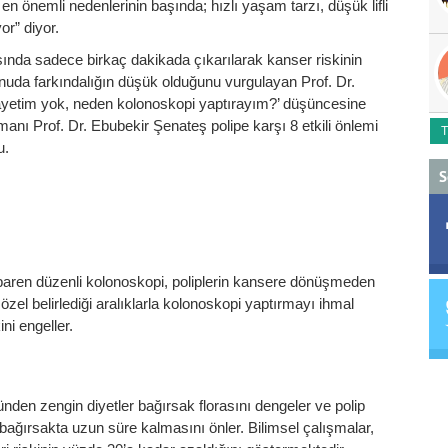
 en önemli nedenlerinin başında; hızlı yaşam tarzı, düşük lifli
or” diyor.
ında sadece birkaç dakikada çıkarılarak kanser riskinin
nuda farkındalığın düşük olduğunu vurgulayan Prof. Dr.
kayetim yok, neden kolonoskopi yaptırayım?’ düşüncesine
anı Prof. Dr. Ebubekir Şenateş polipe karşı 8 etkili önlemi
T
u.
S
tibaren düzenli kolonoskopi, poliplerin kansere dönüşmeden
özel belirlediği aralıklarla kolonoskopi yaptırmayı ihmal
ini engeller.
nden zengin diyetler bağırsak florasını dengeler ve polip
 bağırsakta uzun süre kalmasını önler. Bilimsel çalışmalar,