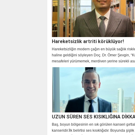
Hareketsizlik artriti körüklüyor!
Hareketsizliğin modern çağın en büyük sağlık riskle
haline geldiğini söyleyen Doç. Dr. Ömer Şevgin, “K
mesafeleri yürümemek, merdiven yerine sürekli as
kullanmak, TV karşısında saatlerce oturmak bizi
hareketsizleştirip hastalığa, obez olmaya, tembel
doğru sürüklüyor. Elbette masa başı çalışmada har
yaşamı tetikleyen en büyük etmenlerden biri.” dedi. 
kadınlarda erkeklere oranla daha sık görüldüğünü 
Doç. Dr. Ömer Şevgin, “Özellikle kadınlarda menop
östrojen hormonunun azalması etkili olmaktadır.” d
UZUN SÜREN SES KISIKLIĞINA DİKKA
Baş, boyun bölgesinin en sık görülen kanseri gırtla
kanseridir.İlk belirtisi ses kısıklığıdır. Boyunda şişli